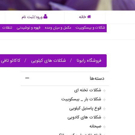
خانه
ورود/ثبت نام
شکلات و بیسکوییت
مکمل و میان وعده
قهوه و نوشیدنی
تنقلات
فروشگاه رابونا
شکلات های کیلویی
کاکائو تافی 
دسته‌ها
شکلات تخته ای
شکلات بار _ بیسکوییت
انوع پاستیل کیلویی
شکلات های کادویی
صبحانه