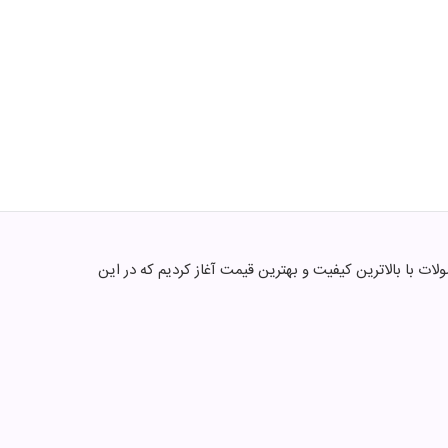
متون میشه . ما فعالیتمون از سال 1395 با هدف ارائه متنوع ترین محصولات با بالاترین کیفیت و بهترین قیمت آغاز کردیم که در این