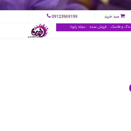
09123969199
سبد خرید
ماگ و فلاسک
فروش عمده
مجله رابونا