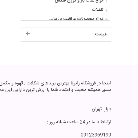
انواع غلات بار و کورن فلکس
تنقلات
انواع محصولات مراقبت و زیبایی
انواع کاپوچینو و کافی میکس
قیمت
انواع پودر و دانه قهوه
افزودنی و طعم دهنده ها
سس
آشپزی
انواع نوشیدنی گرم و سرد
شکلات پروتیینی ورزشی
مسیر همیشه محبت و اعتماد شما با ارزش ترین دارایی این مج
محصولات پروتیینی ورزشی
انواع پاستیل
بازار ‌ تهران
فروش عمده
انواع عروسک و اکشن فیگور
ارتباط با ما در 24 ساعت شبانه روز :
انواع ویتامین و مکمل های غذایی
09123969199