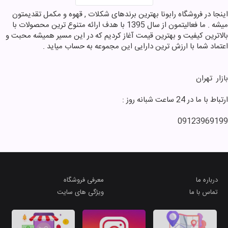
محصولات پروتیینی ورزشی
اینجا در فروشگاه رابونا بهترین برندهای شکلات , قهوه و مکمل تقدیمتون
انواع پاستیل
میشه . ما فعالیتمون از سال 1395 با هدف ارائه متنوع ترین محصولات با
فروش عمده
بالاترین کیفیت و بهترین قیمت آغاز کردیم که در این مسیر همیشه محبت و
اعتماد شما با ارزش ترین دارایی این مجموعه به حساب میاید .
انواع عروسک و اکشن فیگور
انواع ویتامین و مکمل های
غذایی
بازار ‌ تهران
موکاپات و فرنچ پرس و تجهیزات
قهوه
ارتباط با ما در 24 ساعت شبانه روز :
شکلات های کیلویی
09123969199
پک های کادویی
موچی
مارشمالو
ماگ و فلاسک
درباره ما
معرفی فروشگاه
مجله خوشمزه رابونا
تماس با ما
ویژگی های سایت
انواع ماشین و ماکت
انواع ماشین و ماکت