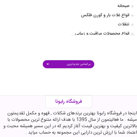
صبحانه
انواع غلات بار و کورن فلکس
تنقلات
انواع محصولات مراقبت و زیبایی
انواع کاپوچینو و کافی میکس
انواع پودر و دانه قهوه
افزودنی و طعم دهنده ها
بر اساس جدیدترین
سس
آشپزی
انواع نوشیدنی گرم و سرد
شکلات پروتیینی ورزشی
فروشگاه رابونا
محصولات پروتیینی ورزشی
اینجا در فروشگاه رابونا بهترین برندهای شکلات , قهوه و مکمل تقدیمتون
انواع پاستیل
میشه . ما فعالیتمون از سال 1395 با هدف ارائه متنوع ترین محصولات با
فروش عمده
بالاترین کیفیت و بهترین قیمت آغاز کردیم که در این مسیر همیشه محبت و
اعتماد شما با ارزش ترین دارایی این مجموعه به حساب میاید .
انواع عروسک و اکشن فیگور