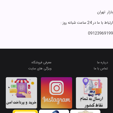
انواع ویتامین و مکمل های
غذایی
بازار ‌ تهران
موکاپات و فرنچ پرس و تجهیزات
قهوه
ارتباط با ما در 24 ساعت شبانه روز :
شکلات های کیلویی
09123969199
پک های کادویی
موچی
مارشمالو
ماگ و فلاسک
درباره ما
معرفی فروشگاه
مجله خوشمزه رابونا
تماس با ما
ویژگی های سایت
انواع ماشین و ماکت
انواع ماشین و ماکت