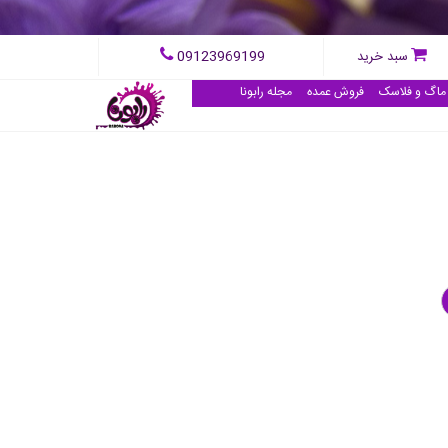
09123969199
سبد خرید
ماگ و فلاسک
فروش عمده
مجله رابونا