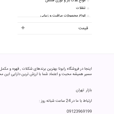
انواع غلات بار و کورن فلکس
تنقلات
انواع محصولات مراقبت و زیبایی
انواع کاپوچینو و کافی میکس
قیمت
انواع پودر و دانه قهوه
افزودنی و طعم دهنده ها
سس
آشپزی
انواع نوشیدنی گرم و سرد
شکلات پروتیینی ورزشی
مسیر همیشه محبت و اعتماد شما با ارزش ترین دارایی این مج
محصولات پروتیینی ورزشی
انواع پاستیل
بازار ‌ تهران
فروش عمده
انواع عروسک و اکشن فیگور
ارتباط با ما در 24 ساعت شبانه روز :
انواع ویتامین و مکمل های غذایی
09123969199