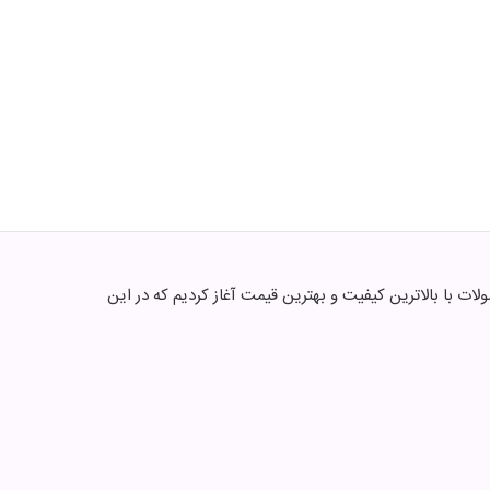
متون میشه . ما فعالیتمون از سال 1395 با هدف ارائه متنوع ترین محصولات با بالاترین کیفیت و بهترین قیمت آغاز کردیم که در این