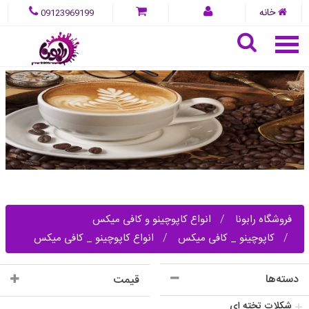
خانه
09123969199
فروشگاه رابونا
انواع کاپوچینو و کافی میکس
کاپوچینو _ کافی میکس
انواع کاپوچینو _ کافی میکس
دسته‌ها
قیمت
شکلات تخته ای