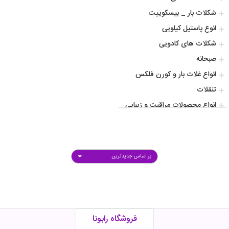
شکلات بار _ بیسکوییت
انوع پاستیل کیلویی
شکلات های کادویی
صبحانه
انواع غلات بار و کورن فلکس
تنقلات
انواع محصولات مراقبت و زیبایی
انواع کاپوچینو و کافی میکس
انواع پودر و دانه قهوه
افزودنی و طعم دهنده ها
بر اساس جدیدترین
سس
آشپزی
انواع نوشیدنی گرم و سرد
شکلات پروتیینی ورزشی
فروشگاه رابونا
محصولات پروتیینی ورزشی