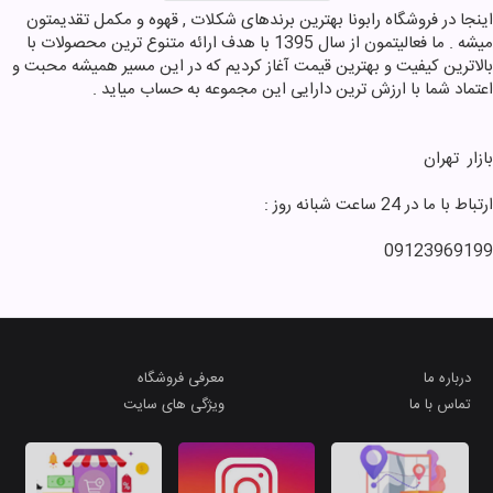
اینجا در فروشگاه رابونا بهترین برندهای شکلات , قهوه و مکمل تقدیمتون
انواع پاستیل
میشه . ما فعالیتمون از سال 1395 با هدف ارائه متنوع ترین محصولات با
فروش عمده
بالاترین کیفیت و بهترین قیمت آغاز کردیم که در این مسیر همیشه محبت و
اعتماد شما با ارزش ترین دارایی این مجموعه به حساب میاید .
انواع عروسک و اکشن فیگور
انواع ویتامین و مکمل های
غذایی
بازار ‌ تهران
موکاپات و فرنچ پرس و تجهیزات
قهوه
ارتباط با ما در 24 ساعت شبانه روز :
شکلات های کیلویی
09123969199
پک های کادویی
موچی
مارشمالو
ماگ و فلاسک
درباره ما
معرفی فروشگاه
مجله خوشمزه رابونا
تماس با ما
ویژگی های سایت
انواع ماشین و ماکت
انواع ماشین و ماکت