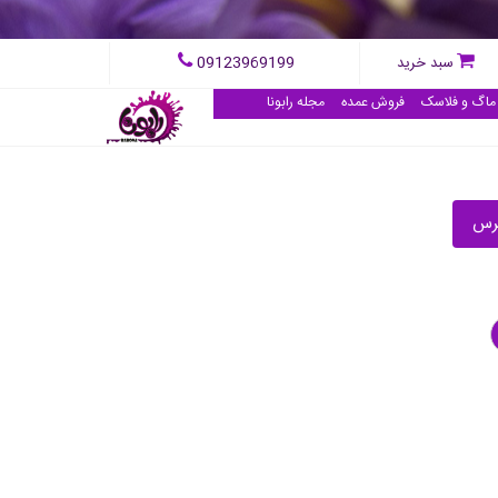
09123969199
سبد خرید
ماگ و فلاسک
فروش عمده
مجله رابونا
پرس