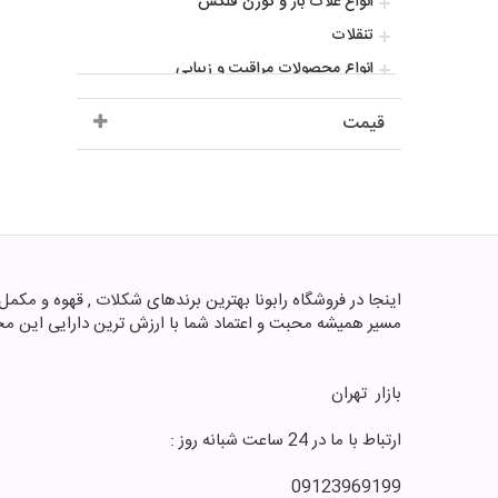
انواع غلات بار و کورن فلکس
تنقلات
انواع محصولات مراقبت و زیبایی
انواع کاپوچینو و کافی میکس
قیمت
انواع پودر و دانه قهوه
افزودنی و طعم دهنده ها
سس
آشپزی
انواع نوشیدنی گرم و سرد
شکلات پروتیینی ورزشی
مسیر همیشه محبت و اعتماد شما با ارزش ترین دارایی این مج
محصولات پروتیینی ورزشی
انواع پاستیل
بازار ‌ تهران
فروش عمده
انواع عروسک و اکشن فیگور
ارتباط با ما در 24 ساعت شبانه روز :
انواع ویتامین و مکمل های غذایی
09123969199