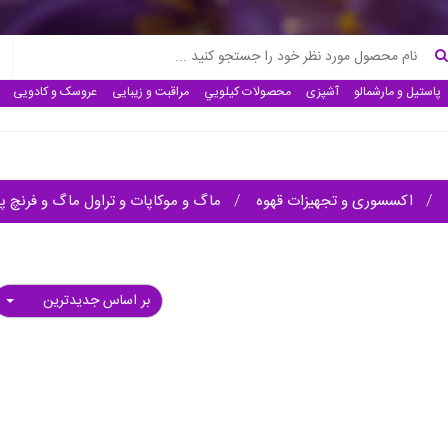
پاستیل و مارشمالو
آشپزی
محصولات كيلويي
مراقبت و زیبایی
عروسک و کادویی
اکسسوری و تجهیزات قهوه
ماگ و موکاپات و تراول ماگ و فرنچ 
بر اساس جدیدترین