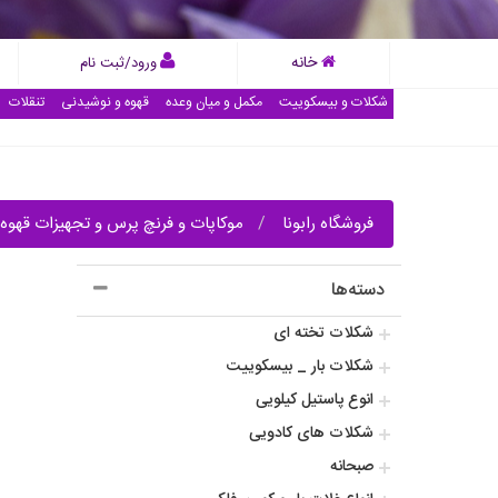
خانه
ورود/ثبت نام
شکلات و بیسکوییت
مکمل و میان وعده
قهوه و نوشیدنی
تنقلات
فروشگاه رابونا
موکاپات و فرنچ پرس و تجهیزات قهوه
دسته‌ها
شکلات تخته ای
شکلات بار _ بیسکوییت
انوع پاستیل کیلویی
شکلات های کادویی
صبحانه