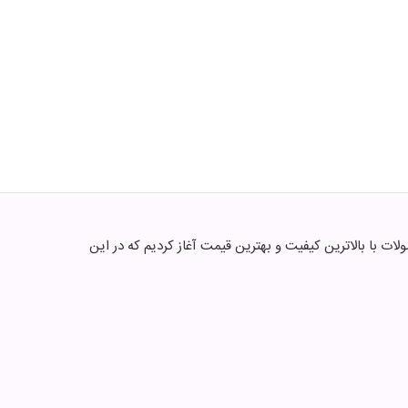
متون میشه . ما فعالیتمون از سال 1395 با هدف ارائه متنوع ترین محصولات با بالاترین کیفیت و بهترین قیمت آغاز کردیم که در این