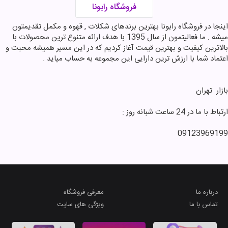
فروشگاه رابونا
اینجا در فروشگاه رابونا بهترین برندهای شکلات , قهوه و مکمل تقدیمتون
میشه . ما فعالیتمون از سال 1395 با هدف ارائه متنوع ترین محصولات با
بالاترین کیفیت و بهترین قیمت آغاز کردیم که در این مسیر همیشه محبت و
اعتماد شما با ارزش ترین دارایی این مجموعه به حساب میاید .
افزودن به سبد خرید
ماشین هات ویلز chevy
بازار ‌ تهران
chevette
289,000 تومان
ارتباط با ما در 24 ساعت شبانه روز :
09123969199
درباره ما
معرفی فروشگاه
تماس با ما
ویژگی های سایت