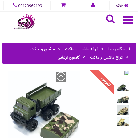
خانه
09123969199
فروشگاه رابونا
انواع ماشین و ماکت
ماشین و ماکت
انواع ماشین و ماکت
کامیون ارتشی
ناموجود