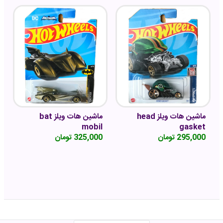
افزودن به سبد خرید
افزودن به سبد خرید
ماشین هات ویلز head
ماشین هات ویلز bat
mobil
gasket
295,000 تومان
325,000 تومان